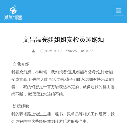
文昌漂亮姐姐姐安检员卿娴灿
2025-10-03 17:56:25
1023
自我介绍
我喜欢幻想，小时候，我幻想着:孤儿都能有父母;乞讨者能
变成富豪;死去的人能再活过来;孩子们能永远拥有快乐;幻想
着……我的幻想是千言万语表达不完的，就像起伏的群山连
绵不断，像滔滔江水连绵不绝。
陪玩经验
我的职场路上做过主播、秘书、跟单员等相关工作经历，我
会更好的把这些经验放到伴游陪游服务当中。