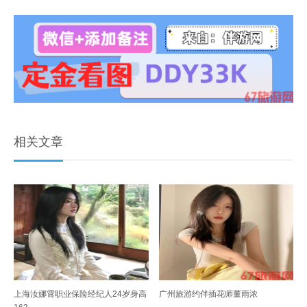
相关文章
上海汝娜霄职业保险经纪人24岁身高
广州旅游约伴插花师董雨浓