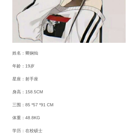
姓名：卿娴灿
年龄：19岁
星座：射手座
身高：158.5CM
三围：85 *57 *91 CM
体重：48.8KG
学历：在校硕士