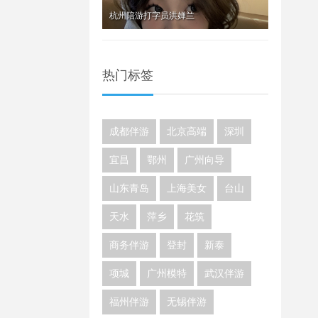
杭州陪游打字员洪婵兰
热门标签
成都伴游
北京高端
深圳
宜昌
鄂州
广州向导
山东青岛
上海美女
台山
天水
萍乡
花筑
商务伴游
登封
新泰
项城
广州模特
武汉伴游
福州伴游
无锡伴游