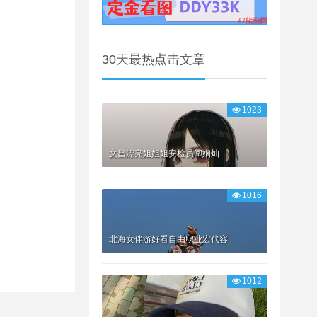
30天最热点击文章
1023
文昌漂亮姐姐姐安检员卿娴灿
1016
北海女伴游好看自由职业宏代容
1012