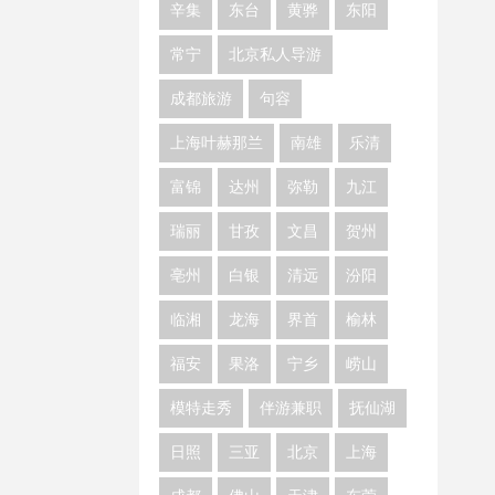
辛集
东台
黄骅
东阳
常宁
北京私人导游
成都旅游
句容
上海叶赫那兰
南雄
乐清
富锦
达州
弥勒
九江
瑞丽
甘孜
文昌
贺州
亳州
白银
清远
汾阳
临湘
龙海
界首
榆林
福安
果洛
宁乡
崂山
模特走秀
伴游兼职
抚仙湖
日照
三亚
北京
上海