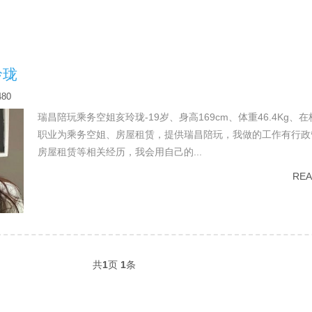
玲珑
480
瑞昌陪玩乘务空姐亥玲珑-19岁、身高169cm、体重46.4Kg、
职业为乘务空姐、房屋租赁，提供瑞昌陪玩，我做的工作有行政
房屋租赁等相关经历，我会用自己的...
RE
共
1
页
1
条