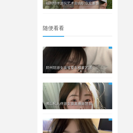
福州结伴游玩艺术自由职业左重耆
随便看看
郑州陪游女孩可爱车模黄艺清
佛山私人伴游女孩直播姬慧智