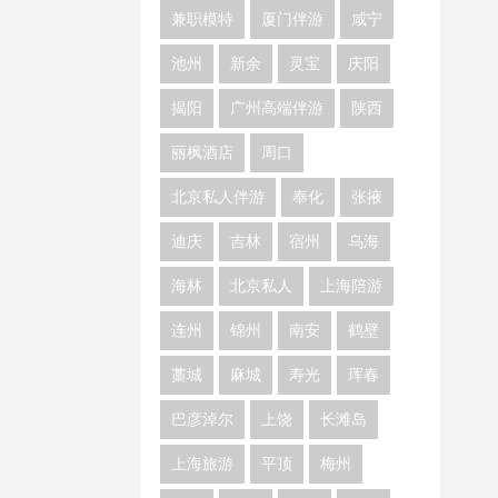
兼职模特
厦门伴游
咸宁
池州
新余
灵宝
庆阳
揭阳
广州高端伴游
陕西
丽枫酒店
周口
北京私人伴游
奉化
张掖
迪庆
吉林
宿州
乌海
海林
北京私人
上海陪游
连州
锦州
南安
鹤壁
藁城
麻城
寿光
珲春
巴彦淖尔
上饶
长滩岛
上海旅游
平顶
梅州