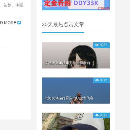
、策划、测量
AD MORE
30天最热点击文章
1022
文昌漂亮姐姐姐安检员卿娴灿
1016
北海女伴游好看自由职业宏代容
1012