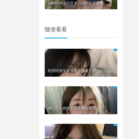
福州结伴游玩艺术自由职业左重耆
随便看看
郑州陪游女孩可爱车模黄艺清
佛山私人伴游女孩直播姬慧智