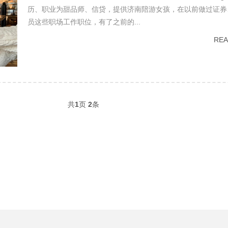
历、职业为甜品师、信贷，提供济南陪游女孩，在以前做过证券
员这些职场工作职位，有了之前的...
RE
共
1
页
2
条