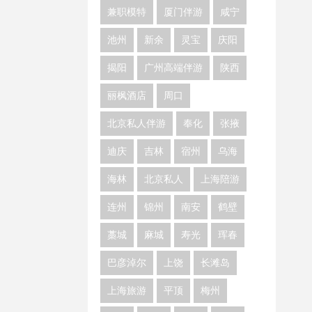
兼职模特
厦门伴游
咸宁
池州
新余
灵宝
庆阳
揭阳
广州高端伴游
陕西
丽枫酒店
周口
北京私人伴游
奉化
张掖
迪庆
吉林
宿州
乌海
海林
北京私人
上海陪游
连州
锦州
南安
鹤壁
藁城
麻城
寿光
珲春
巴彦淖尔
上饶
长滩岛
上海旅游
平顶
梅州