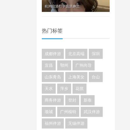
杭州陪游打字员洪婵兰
热门标签
成都伴游
北京高端
深圳
宜昌
鄂州
广州向导
山东青岛
上海美女
台山
天水
萍乡
花筑
商务伴游
登封
新泰
项城
广州模特
武汉伴游
福州伴游
无锡伴游