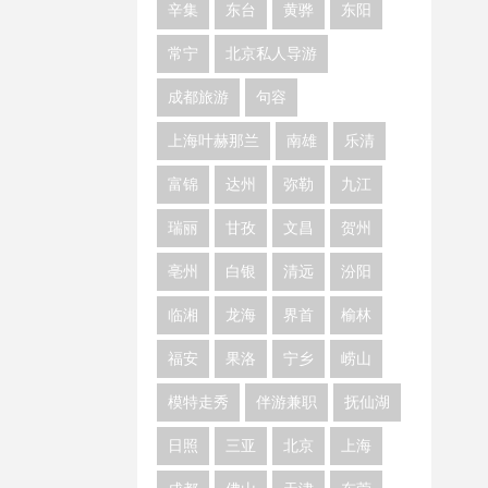
辛集
东台
黄骅
东阳
常宁
北京私人导游
成都旅游
句容
上海叶赫那兰
南雄
乐清
富锦
达州
弥勒
九江
瑞丽
甘孜
文昌
贺州
亳州
白银
清远
汾阳
临湘
龙海
界首
榆林
福安
果洛
宁乡
崂山
模特走秀
伴游兼职
抚仙湖
日照
三亚
北京
上海